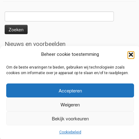
Zoeken
naar:
Nieuws en voorbeelden
Uitbouw serre/ overkapping
Beheer cookie toestemming
Overkapping met liggers voor zonnedoeken
Om de beste ervaringen te bieden, gebruiken wij technologieën zoals
Lage overkapping
cookies om informatie over je apparaat op te slaan en/of te raadplegen.
Serre met houten harmonica deuren
Renovatie van een oud dak met staalplaten
Accepteren
Weigeren
Bekijk voorkeuren
·
© 2026
Jeroen Bijen
·
Aangeboden door
·
Ontworpen met de
Customizr thema
·
Cookiebeleid