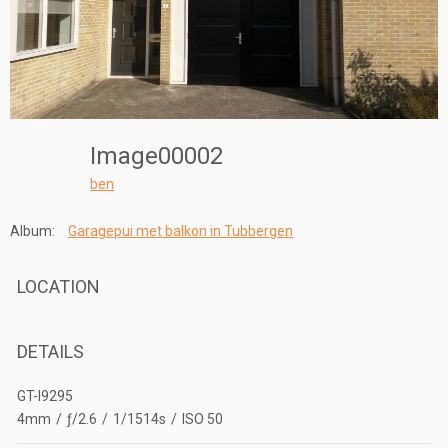
Image00002
ben
Album:
Garagepui met balkon in Tubbergen
LOCATION
DETAILS
GT-I9295
4mm
/
ƒ/2.6
/
1/1514s
/
ISO 50