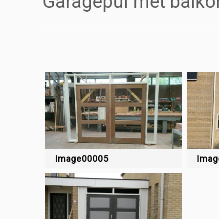
Garagepui met balko
Image00005
Imag