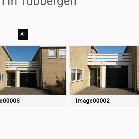
n in Tubbergen
All
e00003
Image00002