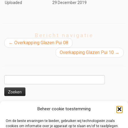
Uploaded
29 December 2019
Bericht navigatie
←
Overkapping Glazen Pui 08
Overkapping Glazen Pui 10
→
Zoeken
naar:
Nieuws en voorbeelden
Beheer cookie toestemming
Uitbouw serre/ overkapping
Om de beste ervaringen te bieden, gebruiken wij technologieën zoals
Overkapping met liggers voor zonnedoeken
cookies om informatie over je apparaat op te slaan en/of te raadplegen.