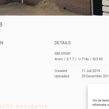
08
ON
DETAILS
SM-G950F
4mm
/
ƒ/1.7
/
1/714s
/
ISO 40
Created
11 Juli 2019
Uploaded
29 December 201
Om de beste
icht navigatie
informatie o