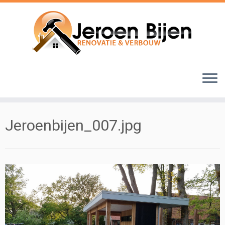
Ga
naar
inhoud
Jeroenbijen_007.jpg