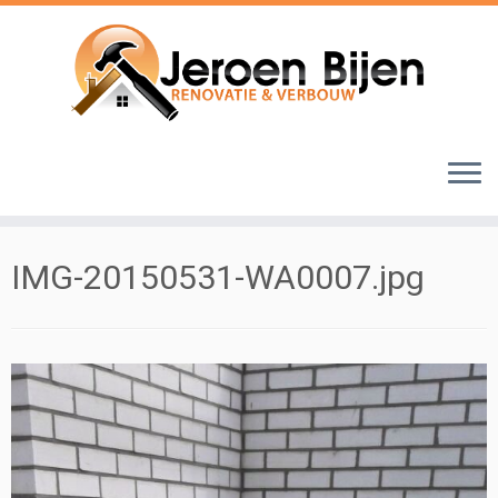
Ga
naar
inhoud
IMG-20150531-WA0007.jpg