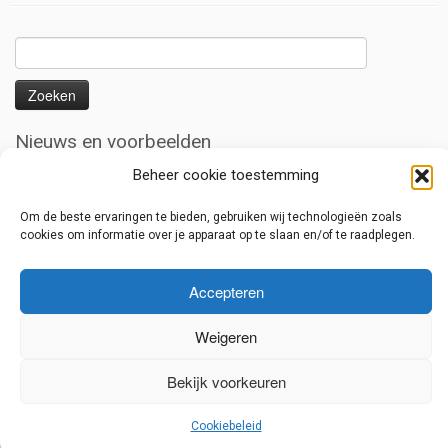
Zoeken
naar:
Nieuws en voorbeelden
Uitbouw serre/ overkapping
Beheer cookie toestemming
Overkapping met liggers voor zonnedoeken
Om de beste ervaringen te bieden, gebruiken wij technologieën zoals
Lage overkapping
cookies om informatie over je apparaat op te slaan en/of te raadplegen.
Serre met houten harmonica deuren
Renovatie van een oud dak met staalplaten
Accepteren
Weigeren
Bekijk voorkeuren
·
© 2026
Jeroen Bijen
·
Aangeboden door
·
Ontworpen met de
Customizr thema
·
Cookiebeleid