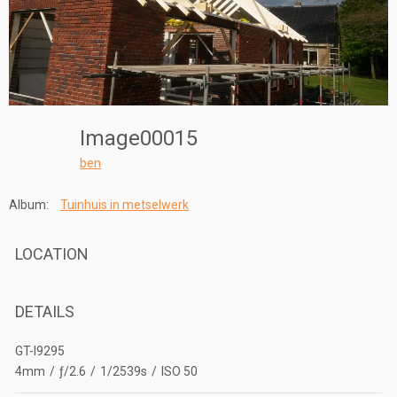
Image00015
ben
Album:
Tuinhuis in metselwerk
LOCATION
DETAILS
GT-I9295
4mm
/
ƒ/2.6
/
1/2539s
/
ISO 50