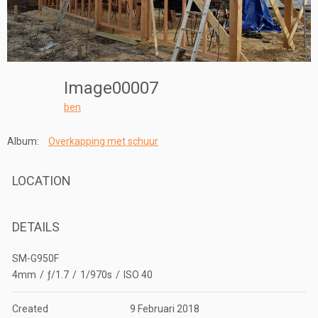
Image00007
ben
Album:
Overkapping met schuur
LOCATION
DETAILS
SM-G950F
4mm
/
ƒ/1.7
/
1/970s
/
ISO 40
Created
9 Februari 2018