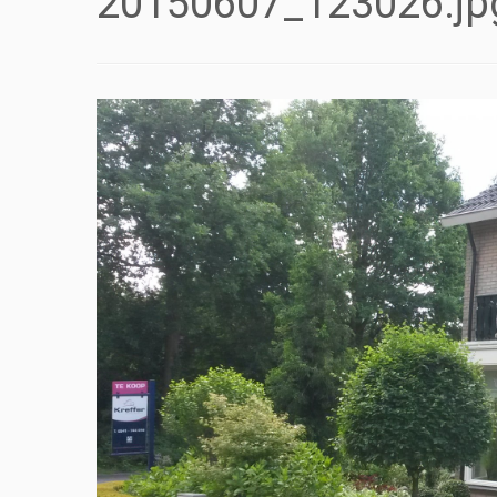
20150607_123026.jp