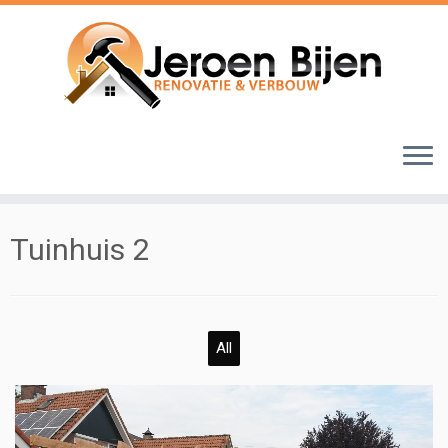
Ga
naar
inhoud
Tuinhuis 2
All