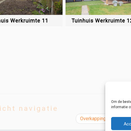
huis Werkruimte 11
Tuinhuis Werkruimte 1
Om de beste
icht navigatie
informatie o
Overkapping met glazen
Acc