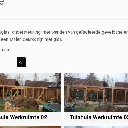
e
douglas ondersteuning, met wanden van geïsoleerde gevelpanelen
en stalen deurkozijn met glas.
uimte.
All
huis Werkruimte 02
Tuinhuis Werkruimte 0