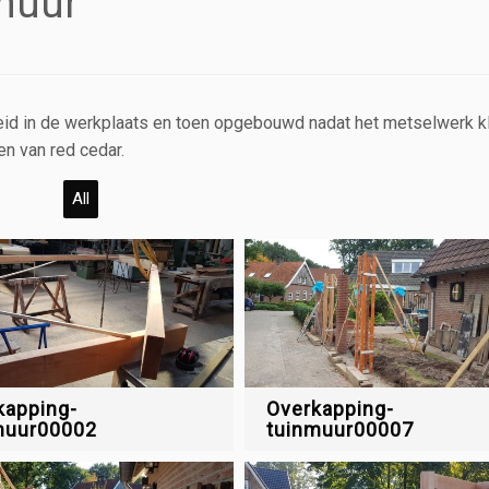
muur
ereid in de werkplaats en toen opgebouwd nadat het metselwerk k
n van red cedar.
All
kapping-
Overkapping-
muur00002
tuinmuur00007