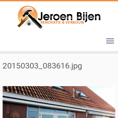
Ga
naar
inhoud
20150303_083616.jpg