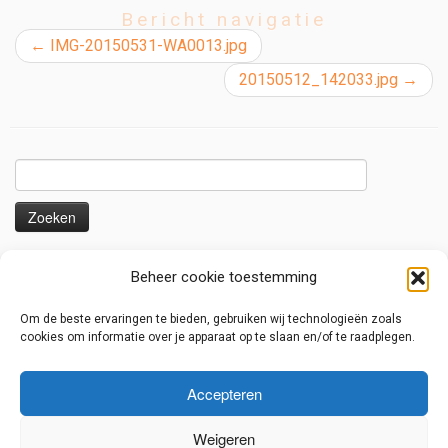
Bericht navigatie
←
IMG-20150531-WA0013.jpg
20150512_142033.jpg
→
Zoeken
naar:
Nieuws en voorbeelden
Beheer cookie toestemming
Uitbouw serre/ overkapping
Om de beste ervaringen te bieden, gebruiken wij technologieën zoals
Overkapping met liggers voor zonnedoeken
cookies om informatie over je apparaat op te slaan en/of te raadplegen.
Lage overkapping
Serre met houten harmonica deuren
Accepteren
Renovatie van een oud dak met staalplaten
Weigeren