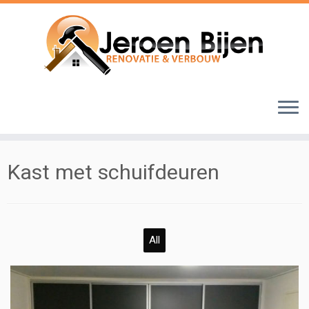
Ga
naar
inhoud
Kast met schuifdeuren
All