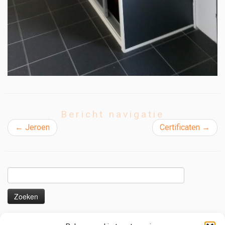
Bericht navigatie
←
Jeroen
Certificaten
→
Zoeken
naar:
Nieuws en voorbeelden