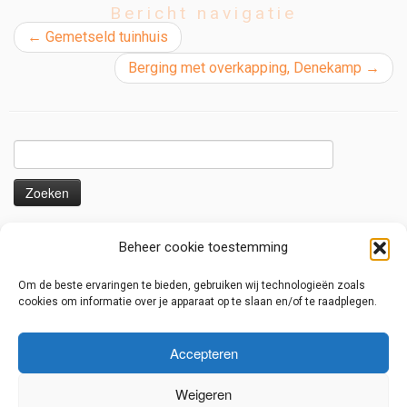
Bericht navigatie
←
Gemetseld tuinhuis
Berging met overkapping, Denekamp
→
Zoeken
naar:
Nieuws en voorbeelden
Beheer cookie toestemming
Uitbouw serre/ overkapping
Om de beste ervaringen te bieden, gebruiken wij technologieën zoals
Overkapping met liggers voor zonnedoeken
cookies om informatie over je apparaat op te slaan en/of te raadplegen.
Lage overkapping
Serre met houten harmonica deuren
Accepteren
Renovatie van een oud dak met staalplaten
Weigeren